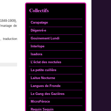
Collectifs
(1849-1909),
Carapatage
"mariage de
Dégenré-e
Gouinement Lundi
, traduction
Interlope
Isadora
L’éclat des noctules
La petite cuillère
Laitue Nocturne
Langues de Fronde
Le Gang des Gazières
MicroFéroce
Requin Sequin