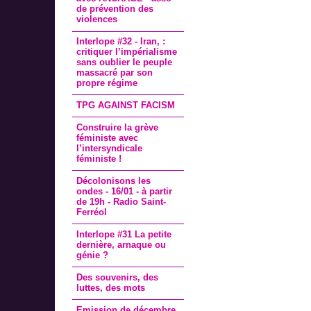
de prévention des
violences
Interlope #32 - Iran, :
critiquer l’impérialisme
sans oublier le peuple
massacré par son
propre régime
TPG AGAINST FACISM
Construire la grève
féministe avec
l’intersyndicale
féministe !
Décolonisons les
ondes - 16/01 - à partir
de 19h - Radio Saint-
Ferréol
Interlope #31 La petite
dernière, arnaque ou
génie ?
Des souvenirs, des
luttes, des mots
Emission de décembre