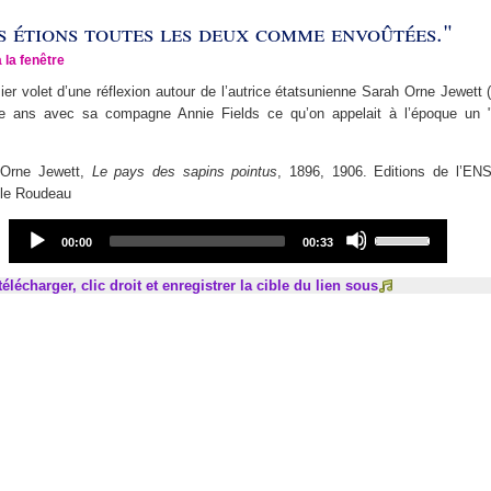
us étions toutes les deux comme envoûtées."
à la fenêtre
ier volet d’une réflexion autour de l’autrice étatsunienne Sarah Orne Jewett 
te ans avec sa compagne Annie Fields ce qu’on appelait à l’époque un 
 Orne Jewett,
Le pays des sapins pointus
, 1896, 1906. Editions de l’ENS
ile Roudeau
Audio
Use
Current
Total
00:00
00:33
Player
Up/Down
time
duration
Arrow
élécharger, clic droit et enregistrer la cible du lien sous
keys
to
increase
or
decrease
volume.