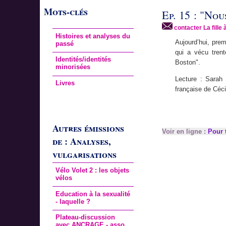
Mots-clés
Ep. 15 : "No
contacter La fille 
Histoires et analyses du
Aujourd’hui, prem
passé
qui a vécu tren
Identités/identités
Boston".
minorisées
Lecture : Sarah
Livres
française de Céc
Autres émissions
Voir en ligne :
Pour t
de : Analyses,
vulgarisations
Vélo Volet 2 : les objets
vélos
Education à la sexualité
- laquelle ?
Plateau-discussion
avec ANCRAGE - asso